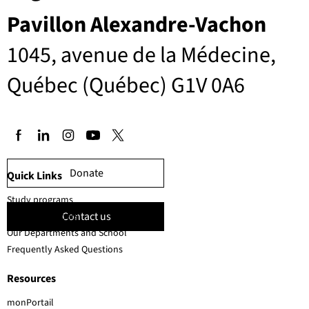
Pavillon Alexandre-Vachon
1045, avenue de la Médecine,
Québec (Québec) G1V 0A6
Donate
Quick Links
Study programs
Contact us
Faculty members
Our Departments and School
Frequently Asked Questions
Resources
monPortail